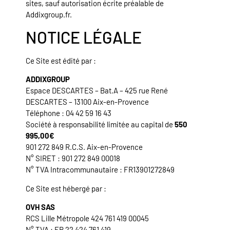
sites, sauf autorisation écrite préalable de
Addixgroup.fr.
NOTICE LÉGALE
Ce Site est édité par :
ADDIXGROUP
Espace DESCARTES – Bat.A – 425 rue René
DESCARTES – 13100 Aix-en-Provence
Téléphone : 04 42 59 16 43
Société à responsabilité limitée au capital de
550
995,00€
901 272 849 R.C.S. Aix-en-Provence
N° SIRET : 901 272 849 00018
N° TVA Intracommunautaire : FR13901272849
Ce Site est hébergé par :
OVH SAS
RCS Lille Métropole 424 761 419 00045
N° TVA : FR 22 424 761 419